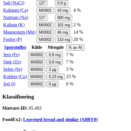
Salt (NaCl)
127
0,9
g
Kalsium (Ca)
4 %
MI0002
43
mg
Natrium (Na)
127
900
mg
Kalium (K)
2 %
MI0002
101
mg
Magnesium (Mg)
14 %
MI0002
46
mg
Fosfor (P)
20 %
MI0002
110
mg
Sporstoffer
Kilde
Mengde
% av AI
Jern (Fe)
7 %
MI0002
0,8
mg
Sink (Zn)
7 %
MI0002
0,8
mg
Selen (Se)
3 %
MI0002
3
µg
Kobber (Cu)
25 %
MI0002
0,23
mg
Jod (I)
0 %
MI0002
0
µg
Klassifisering
Matvare-ID:
05.493
FoodEx2:
Leavened bread and similar (A0BY0)