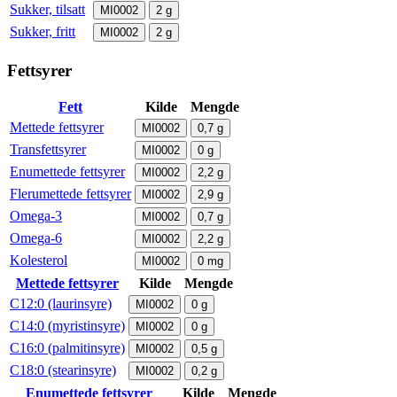
Sukker, tilsatt
MI0002
2
g
Sukker, fritt
MI0002
2
g
Fettsyrer
Fett
Kilde
Mengde
Mettede fettsyrer
MI0002
0,7
g
Transfettsyrer
MI0002
0
g
Enumettede fettsyrer
MI0002
2,2
g
Flerumettede fettsyrer
MI0002
2,9
g
Omega-3
MI0002
0,7
g
Omega-6
MI0002
2,2
g
Kolesterol
MI0002
0
mg
Mettede fettsyrer
Kilde
Mengde
C12:0 (laurinsyre)
MI0002
0
g
C14:0 (myristinsyre)
MI0002
0
g
C16:0 (palmitinsyre)
MI0002
0,5
g
C18:0 (stearinsyre)
MI0002
0,2
g
Enumettede fettsyrer
Kilde
Mengde