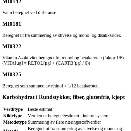
MI0142
Vann beregnet ved differanse
MI0181
Beregnet ut fra summering av stivelse og mono- og disakkarider.
MI0322
Vitamin A-aktivitet beregnet fra retinol og betakaroten (faktor 1/6)
(VITA[µg] = RETOL[µg] + (CARTB[µg] / 6))
MI0325
Beregnet som summen av retinol + 1/12 betakaroten.
Karbohydrat i Rundstykker, fiber, glutenfrie, kjøpt
Verditype
Beste estimat
Kildetype
Verdien er beregnet/estimert i internt system
Metodetype
Summering av flere næringsstoffverdier
Beregnet ut fra summering av stivelse og mono- og