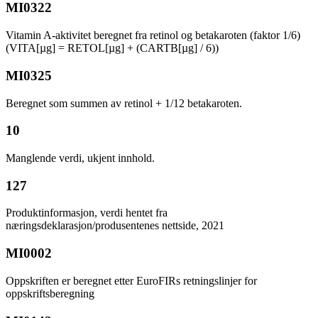
MI0322
Vitamin A-aktivitet beregnet fra retinol og betakaroten (faktor 1/6)
(VITA[µg] = RETOL[µg] + (CARTB[µg] / 6))
MI0325
Beregnet som summen av retinol + 1/12 betakaroten.
10
Manglende verdi, ukjent innhold.
127
Produktinformasjon, verdi hentet fra
næringsdeklarasjon/produsentenes nettside, 2021
MI0002
Oppskriften er beregnet etter EuroFIRs retningslinjer for
oppskriftsberegning