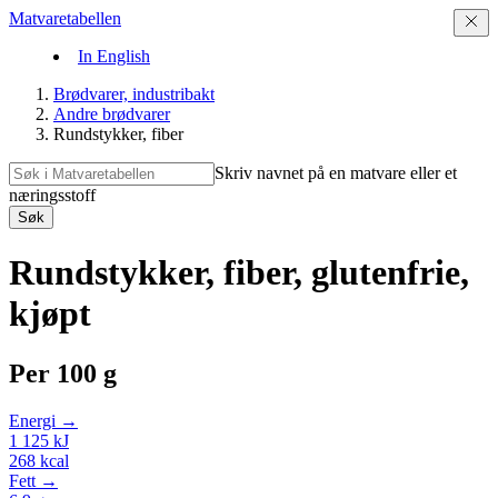
Matvaretabellen
In English
Brødvarer, industribakt
Andre brødvarer
Rundstykker, fiber
Skriv navnet på en matvare eller et
næringsstoff
Søk
Rundstykker, fiber, glutenfrie,
kjøpt
Per
100 g
Energi →
1 125
kJ
268
kcal
Fett →