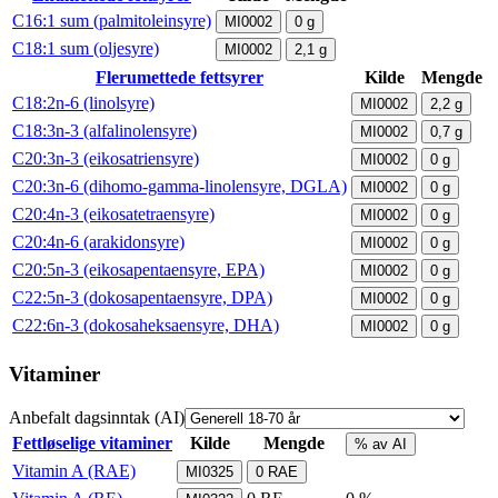
C16:1 sum (palmitoleinsyre)
MI0002
0
g
C18:1 sum (oljesyre)
MI0002
2,1
g
Flerumettede fettsyrer
Kilde
Mengde
C18:2n-6 (linolsyre)
MI0002
2,2
g
C18:3n-3 (alfalinolensyre)
MI0002
0,7
g
C20:3n-3 (eikosatriensyre)
MI0002
0
g
C20:3n-6 (dihomo-gamma-linolensyre, DGLA)
MI0002
0
g
C20:4n-3 (eikosatetraensyre)
MI0002
0
g
C20:4n-6 (arakidonsyre)
MI0002
0
g
C20:5n-3 (eikosapentaensyre, EPA)
MI0002
0
g
C22:5n-3 (dokosapentaensyre, DPA)
MI0002
0
g
C22:6n-3 (dokosaheksaensyre, DHA)
MI0002
0
g
Vitaminer
Anbefalt dagsinntak (AI)
Fettløselige vitaminer
Kilde
Mengde
% av AI
Vitamin A (RAE)
MI0325
0
RAE