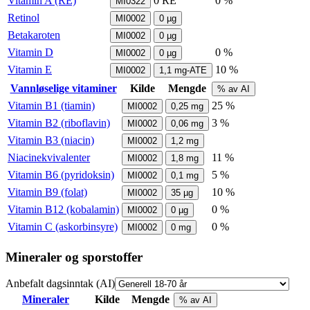
Vitamin A (RE)
0
RE
0 %
MI0322
Retinol
MI0002
0
µg
Betakaroten
MI0002
0
µg
Vitamin D
0 %
MI0002
0
µg
Vitamin E
10 %
MI0002
1,1
mg-ATE
Vannløselige vitaminer
Kilde
Mengde
% av AI
Vitamin B1 (tiamin)
25 %
MI0002
0,25
mg
Vitamin B2 (riboflavin)
3 %
MI0002
0,06
mg
Vitamin B3 (niacin)
MI0002
1,2
mg
Niacinekvivalenter
11 %
MI0002
1,8
mg
Vitamin B6 (pyridoksin)
5 %
MI0002
0,1
mg
Vitamin B9 (folat)
10 %
MI0002
35
µg
Vitamin B12 (kobalamin)
0 %
MI0002
0
µg
Vitamin C (askorbinsyre)
0 %
MI0002
0
mg
Mineraler og sporstoffer
Anbefalt dagsinntak (AI)
Mineraler
Kilde
Mengde
% av AI