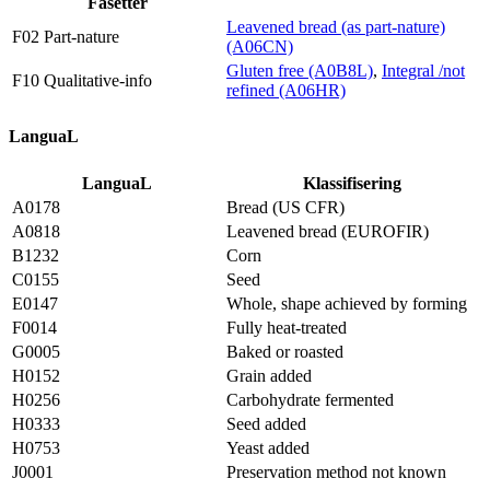
Fasetter
Leavened bread (as part-nature)
F02 Part-nature
(A06CN)
Gluten free (A0B8L)
,
Integral /not
F10 Qualitative-info
refined (A06HR)
LanguaL
LanguaL
Klassifisering
A0178
Bread (US CFR)
A0818
Leavened bread (EUROFIR)
B1232
Corn
C0155
Seed
E0147
Whole, shape achieved by forming
F0014
Fully heat-treated
G0005
Baked or roasted
H0152
Grain added
H0256
Carbohydrate fermented
H0333
Seed added
H0753
Yeast added
J0001
Preservation method not known