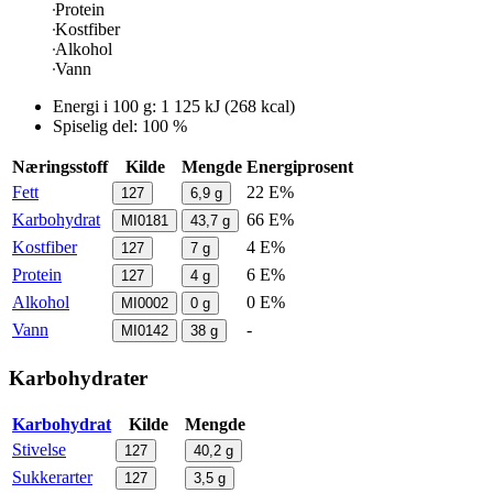
Protein
Kostfiber
Alkohol
Vann
Energi i
100 g
:
1 125
kJ
(
268
kcal)
Spiselig del: 100 %
Næringsstoff
Kilde
Mengde
Energiprosent
Fett
22 E%
127
6,9
g
Karbohydrat
66 E%
MI0181
43,7
g
Kostfiber
4 E%
127
7
g
Protein
6 E%
127
4
g
Alkohol
0 E%
MI0002
0
g
Vann
-
MI0142
38
g
Karbohydrater
Karbohydrat
Kilde
Mengde
Stivelse
127
40,2
g
Sukkerarter
127
3,5
g