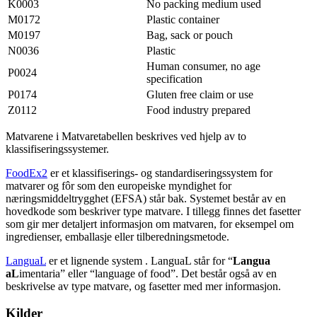
K0003
No packing medium used
M0172
Plastic container
M0197
Bag, sack or pouch
N0036
Plastic
Human consumer, no age
P0024
specification
P0174
Gluten free claim or use
Z0112
Food industry prepared
Matvarene i Matvaretabellen beskrives ved hjelp av to
klassifiseringssystemer.
FoodEx2
er et klassifiserings- og standardiseringssystem for
matvarer og fôr som den europeiske myndighet for
næringsmiddeltrygghet (EFSA) står bak. Systemet består av en
hovedkode som beskriver type matvare. I tillegg finnes det fasetter
som gir mer detaljert informasjon om matvaren, for eksempel om
ingredienser, emballasje eller tilberedningsmetode.
LanguaL
er et lignende system . LanguaL står for “
Langua
aL
imentaria” eller “language of food”. Det består også av en
beskrivelse av type matvare, og fasetter med mer informasjon.
Kilder