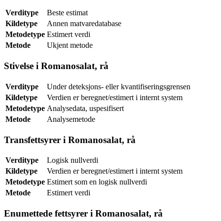
Verditype
Beste estimat
Kildetype
Annen matvaredatabase
Metodetype
Estimert verdi
Metode
Ukjent metode
Stivelse i Romanosalat, rå
Verditype
Under deteksjons- eller kvantifiseringsgrensen
Kildetype
Verdien er beregnet/estimert i internt system
Metodetype
Analysedata, uspesifisert
Metode
Analysemetode
Transfettsyrer i Romanosalat, rå
Verditype
Logisk nullverdi
Kildetype
Verdien er beregnet/estimert i internt system
Metodetype
Estimert som en logisk nullverdi
Metode
Estimert verdi
Enumettede fettsyrer i Romanosalat, rå