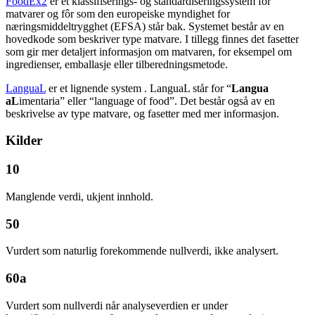
FoodEx2
er et klassifiserings- og standardiseringssystem for
matvarer og fôr som den europeiske myndighet for
næringsmiddeltrygghet (EFSA) står bak. Systemet består av en
hovedkode som beskriver type matvare. I tillegg finnes det fasetter
som gir mer detaljert informasjon om matvaren, for eksempel om
ingredienser, emballasje eller tilberedningsmetode.
LanguaL
er et lignende system . LanguaL står for “
Langua
aL
imentaria” eller “language of food”. Det består også av en
beskrivelse av type matvare, og fasetter med mer informasjon.
Kilder
10
Manglende verdi, ukjent innhold.
50
Vurdert som naturlig forekommende nullverdi, ikke analysert.
60a
Vurdert som nullverdi når analyseverdien er under