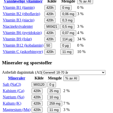
Vannløselige vitaminer
Kilde
Mengde
% av AI
Vitamin B1 (tiamin)
0 %
420h
0
mg
Vitamin B2 (riboflavin)
3 %
420h
0,06
mg
Vitamin B3 (niacin)
420h
0,3
mg
Niacinekvivalenter
3 %
MI0421
0,5
mg
Vitamin B6 (pyridoksin)
4 %
420h
0,07
mg
Vitamin B9 (folat)
34 %
420h
114
µg
Vitamin B12 (kobalamin)
0 %
50
0
µg
Vitamin C (askorbinsyre)
10 %
420h
11
mg
Mineraler og sporstoffer
Anbefalt dagsinntak (AI)
Mineraler
Kilde
Mengde
% av AI
Salt (NaCl)
MI0120
0
g
Kalsium (Ca)
2 %
420h
25
mg
Natrium (Na)
420h
10
mg
Kalium (K)
7 %
420h
259
mg
Magnesium (Mg)
3 %
420h
11
mg