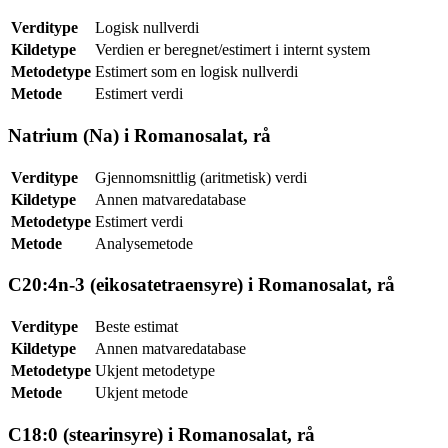
Verditype
Logisk nullverdi
Kildetype
Verdien er beregnet/estimert i internt system
Metodetype
Estimert som en logisk nullverdi
Metode
Estimert verdi
Natrium (Na) i Romanosalat, rå
Verditype
Gjennomsnittlig (aritmetisk) verdi
Kildetype
Annen matvaredatabase
Metodetype
Estimert verdi
Metode
Analysemetode
C20:4n-3 (eikosatetraensyre) i Romanosalat, rå
Verditype
Beste estimat
Kildetype
Annen matvaredatabase
Metodetype
Ukjent metodetype
Metode
Ukjent metode
C18:0 (stearinsyre) i Romanosalat, rå