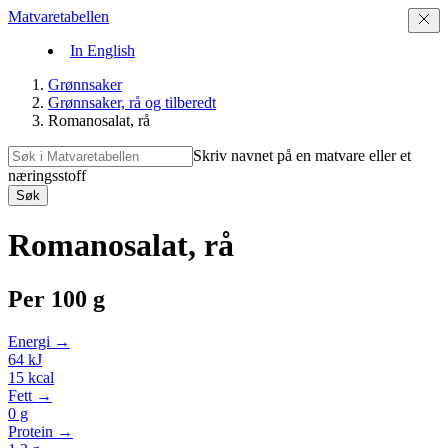
Matvaretabellen
In English
Grønnsaker
Grønnsaker, rå og tilberedt
Romanosalat, rå
Skriv navnet på en matvare eller et
næringsstoff
Søk
Romanosalat, rå
Per
100 g
Energi →
64
kJ
15
kcal
Fett →
0
g
Protein →