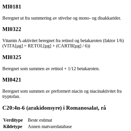
MI0181
Beregnet ut fra summering av stivelse og mono- og disakkarider.
MI0322
Vitamin A-aktivitet beregnet fra retinol og betakaroten (faktor 1/6)
(VITA[µg] = RETOL[µg] + (CARTB[µg] / 6))
MI0325
Beregnet som summen av retinol + 1/12 betakaroten.
MI0421
Beregnet som summen av preformert niacin og niacinaktivitet fra
tryptofan.
C20:4n-6 (arakidonsyre) i Romanosalat, rå
Verditype
Beste estimat
Kildetype
Annen matvaredatabase