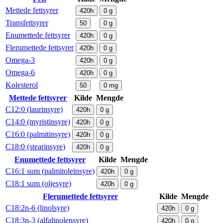
Mettede fettsyrer
420h
0
g
Transfettsyrer
50
0
g
Enumettede fettsyrer
420h
0
g
Flerumettede fettsyrer
420h
0
g
Omega-3
420h
0
g
Omega-6
420h
0
g
Kolesterol
50
0
mg
Mettede fettsyrer
Kilde
Mengde
C12:0 (laurinsyre)
420h
0
g
C14:0 (myristinsyre)
420h
0
g
C16:0 (palmitinsyre)
420h
0
g
C18:0 (stearinsyre)
420h
0
g
Enumettede fettsyrer
Kilde
Mengde
C16:1 sum (palmitoleinsyre)
420h
0
g
C18:1 sum (oljesyre)
420h
0
g
Flerumettede fettsyrer
Kilde
Mengde
C18:2n-6 (linolsyre)
420h
0
g
C18:3n-3 (alfalinolensyre)
420h
0
g