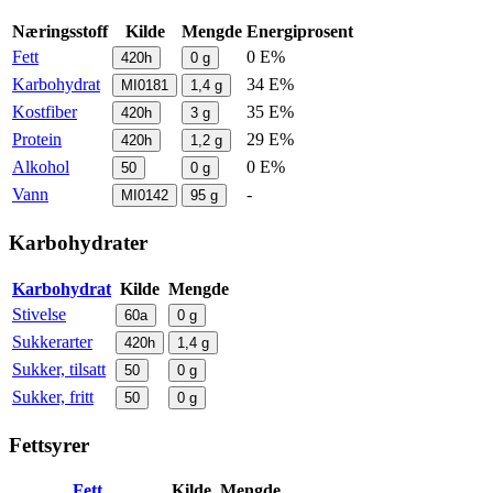
Næringsstoff
Kilde
Mengde
Energiprosent
Fett
0 E%
420h
0
g
Karbohydrat
34 E%
MI0181
1,4
g
Kostfiber
35 E%
420h
3
g
Protein
29 E%
420h
1,2
g
Alkohol
0 E%
50
0
g
Vann
-
MI0142
95
g
Karbohydrater
Karbohydrat
Kilde
Mengde
Stivelse
60a
0
g
Sukkerarter
420h
1,4
g
Sukker, tilsatt
50
0
g
Sukker, fritt
50
0
g
Fettsyrer
Fett
Kilde
Mengde