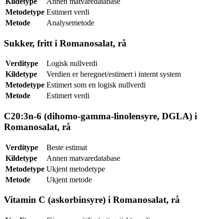
Kildetype
Annen matvaredatabase
Metodetype
Estimert verdi
Metode
Analysemetode
Sukker, fritt i Romanosalat, rå
Verditype
Logisk nullverdi
Kildetype
Verdien er beregnet/estimert i internt system
Metodetype
Estimert som en logisk nullverdi
Metode
Estimert verdi
C20:3n-6 (dihomo-gamma-linolensyre, DGLA) i
Romanosalat, rå
Verditype
Beste estimat
Kildetype
Annen matvaredatabase
Metodetype
Ukjent metodetype
Metode
Ukjent metode
Vitamin C (askorbinsyre) i Romanosalat, rå