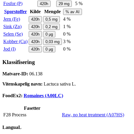
Fosfor (P)
5 %
420h
29
mg
Sporstoffer
Kilde
Mengde
% av AI
Jern (Fe)
4 %
420h
0,5
mg
Sink (Zn)
1 %
420h
0,2
mg
Selen (Se)
0 %
420h
0
µg
Kobber (Cu)
3 %
420h
0,03
mg
Jod (I)
0 %
420h
0
µg
Klassifisering
Matvare-ID:
06.138
Vitenskapelig navn:
Lactuca sativa L.
FoodEx2:
Romaines (A00LC)
Fasetter
F28 Process
Raw, no heat treatment (A07HS)
LanguaL