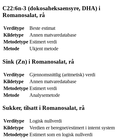
C22:6n-3 (dokosaheksaensyre, DHA) i
Romanosalat, rå
Verditype
Beste estimat
Kildetype
Annen matvaredatabase
Metodetype
Estimert verdi
Metode
Ukjent metode
Sink (Zn) i Romanosalat, rå
Verditype
Gjennomsnittlig (aritmetisk) verdi
Kildetype
Annen matvaredatabase
Metodetype
Estimert verdi
Metode
Analysemetode
Sukker, tilsatt i Romanosalat, rå
Verditype
Logisk nullverdi
Kildetype
Verdien er beregnet/estimert i internt system
Metodetype
Estimert som en logisk nullverdi