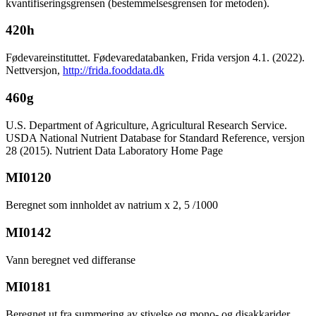
kvantifiseringsgrensen (bestemmelsesgrensen for metoden).
420h
Fødevareinstituttet. Fødevaredatabanken, Frida versjon 4.1. (2022).
Nettversjon,
http://frida.fooddata.dk
460g
U.S. Department of Agriculture, Agricultural Research Service.
USDA National Nutrient Database for Standard Reference, versjon
28 (2015). Nutrient Data Laboratory Home Page
MI0120
Beregnet som innholdet av natrium x 2, 5 /1000
MI0142
Vann beregnet ved differanse
MI0181
Beregnet ut fra summering av stivelse og mono- og disakkarider.