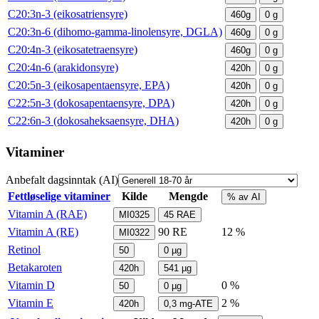
C20:3n-3 (eikosatriensyre)
460g
0
g
C20:3n-6 (dihomo-gamma-linolensyre, DGLA)
460g
0
g
C20:4n-3 (eikosatetraensyre)
460g
0
g
C20:4n-6 (arakidonsyre)
420h
0
g
C20:5n-3 (eikosapentaensyre, EPA)
420h
0
g
C22:5n-3 (dokosapentaensyre, DPA)
420h
0
g
C22:6n-3 (dokosaheksaensyre, DHA)
420h
0
g
Vitaminer
Anbefalt dagsinntak (AI)
Fettløselige vitaminer
Kilde
Mengde
% av AI
Vitamin A (RAE)
MI0325
45
RAE
Vitamin A (RE)
90
RE
12 %
MI0322
Retinol
50
0
µg
Betakaroten
420h
541
µg
Vitamin D
0 %
50
0
µg
Vitamin E
2 %
420h
0,3
mg-ATE