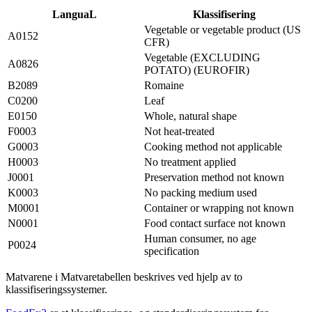
LanguaL
Klassifisering
Vegetable or vegetable product (US
A0152
CFR)
Vegetable (EXCLUDING
A0826
POTATO) (EUROFIR)
B2089
Romaine
C0200
Leaf
E0150
Whole, natural shape
F0003
Not heat-treated
G0003
Cooking method not applicable
H0003
No treatment applied
J0001
Preservation method not known
K0003
No packing medium used
M0001
Container or wrapping not known
N0001
Food contact surface not known
Human consumer, no age
P0024
specification
Matvarene i Matvaretabellen beskrives ved hjelp av to
klassifiseringssystemer.