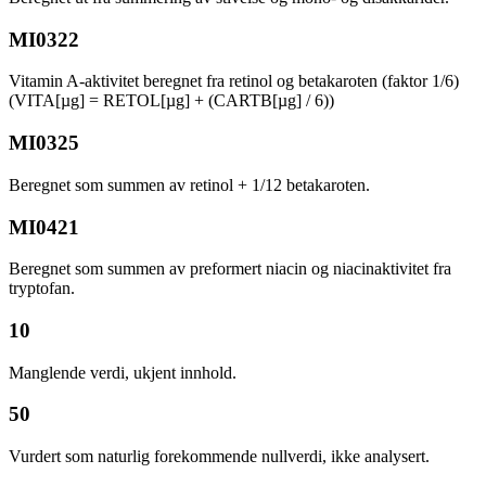
MI0322
Vitamin A-aktivitet beregnet fra retinol og betakaroten (faktor 1/6)
(VITA[µg] = RETOL[µg] + (CARTB[µg] / 6))
MI0325
Beregnet som summen av retinol + 1/12 betakaroten.
MI0421
Beregnet som summen av preformert niacin og niacinaktivitet fra
tryptofan.
10
Manglende verdi, ukjent innhold.
50
Vurdert som naturlig forekommende nullverdi, ikke analysert.