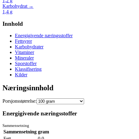
1,2
g
Karbohydrat →
1,4
g
Innhold
Energigivende næringsstoffer
Fettsyrer
Karbohydrater
Vitaminer
Mineraler
Sporstoffer
Klassifisering
Kilder
Næringsinnhold
Porsjonsstørrelse:
Energigivende næringsstoffer
Sammensetning
Sammensetning
gram
Fett
0.0