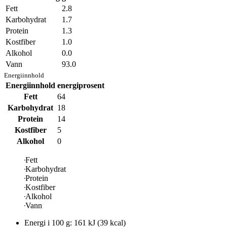
Fett
2.8
Karbohydrat
1.7
Protein
1.3
Kostfiber
1.0
Alkohol
0.0
Vann
93.0
Energiinnhold
Energiinnhold
energiprosent
Fett
64
Karbohydrat
18
Protein
14
Kostfiber
5
Alkohol
0
Fett
Karbohydrat
Protein
Kostfiber
Alkohol
Vann
Energi i
100 g
:
161
kJ
(
39
kcal)