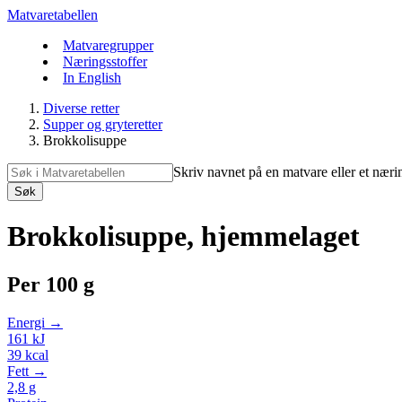
Matvaretabellen
Matvaregrupper
Næringsstoffer
In English
Diverse retter
Supper og gryteretter
Brokkolisuppe
Skriv navnet på en matvare eller et næri
Søk
Brokkolisuppe, hjemmelaget
Per
100 g
Energi →
161
kJ
39
kcal
Fett →
2,8
g