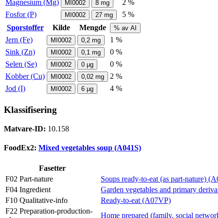
Magnesium (Mg)
2 %
MI0002
8
mg
Fosfor (P)
5 %
MI0002
27
mg
Sporstoffer
Kilde
Mengde
% av AI
Jern (Fe)
1 %
MI0002
0,2
mg
Sink (Zn)
0 %
MI0002
0,1
mg
Selen (Se)
0 %
MI0002
0
µg
Kobber (Cu)
2 %
MI0002
0,02
mg
Jod (I)
4 %
MI0002
6
µg
Klassifisering
Matvare-ID:
10.158
FoodEx2:
Mixed vegetables soup (A041S)
Fasetter
F02 Part-nature
Soups ready-to-eat (as part-nature) 
F04 Ingredient
Garden vegetables and primary deriva
F10 Qualitative-info
Ready-to-eat (A07VP)
F22 Preparation-production-
Home prepared (family, social networ