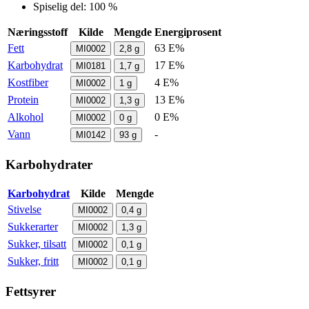
Spiselig del: 100 %
Næringsstoff
Kilde
Mengde
Energiprosent
Fett
63 E%
MI0002
2,8
g
Karbohydrat
17 E%
MI0181
1,7
g
Kostfiber
4 E%
MI0002
1
g
Protein
13 E%
MI0002
1,3
g
Alkohol
0 E%
MI0002
0
g
Vann
-
MI0142
93
g
Karbohydrater
Karbohydrat
Kilde
Mengde
Stivelse
MI0002
0,4
g
Sukkerarter
MI0002
1,3
g
Sukker, tilsatt
MI0002
0,1
g
Sukker, fritt
MI0002
0,1
g
Fettsyrer