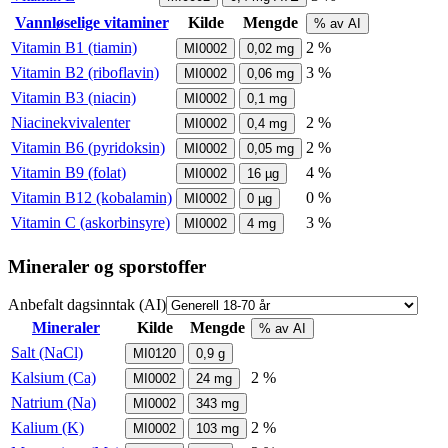
Vannløselige vitaminer
Kilde
Mengde
% av AI
Vitamin B1 (tiamin)
2 %
MI0002
0,02
mg
Vitamin B2 (riboflavin)
3 %
MI0002
0,06
mg
Vitamin B3 (niacin)
MI0002
0,1
mg
Niacinekvivalenter
2 %
MI0002
0,4
mg
Vitamin B6 (pyridoksin)
2 %
MI0002
0,05
mg
Vitamin B9 (folat)
4 %
MI0002
16
µg
Vitamin B12 (kobalamin)
0 %
MI0002
0
µg
Vitamin C (askorbinsyre)
3 %
MI0002
4
mg
Mineraler og sporstoffer
Anbefalt dagsinntak (AI)
Mineraler
Kilde
Mengde
% av AI
Salt (NaCl)
MI0120
0,9
g
Kalsium (Ca)
2 %
MI0002
24
mg
Natrium (Na)
MI0002
343
mg
Kalium (K)
2 %
MI0002
103
mg