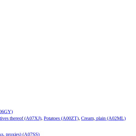
(A06GY)
tives thereof (A07XJ)
,
Potatoes (A00ZT)
,
Cream, plain (A02ML)
ks, proxies) (A07SS)