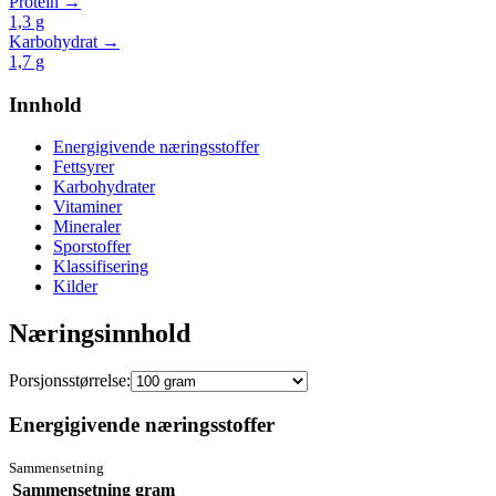
Protein →
1,3
g
Karbohydrat →
1,7
g
Innhold
Energigivende næringsstoffer
Fettsyrer
Karbohydrater
Vitaminer
Mineraler
Sporstoffer
Klassifisering
Kilder
Næringsinnhold
Porsjonsstørrelse:
Energigivende næringsstoffer
Sammensetning
Sammensetning
gram