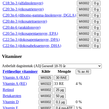
C18:3n-3 (alfalinolensyre)
MI0002
0
g
C20:3n-3 (eikosatriensyre)
MI0002
0
g
C20:3n-6 (dihomo-gamma-linolensyre, DGLA)
MI0002
0
g
C20:4n-3 (eikosatetraensyre)
MI0002
0
g
C20:4n-6 (arakidonsyre)
MI0002
0
g
C20:5n-3 (eikosapentaensyre, EPA)
MI0002
0
g
C22:5n-3 (dokosapentaensyre, DPA)
MI0002
0
g
C22:6n-3 (dokosaheksaensyre, DHA)
MI0002
0
g
Vitaminer
Anbefalt dagsinntak (AI)
Fettløselige vitaminer
Kilde
Mengde
% av AI
Vitamin A (RAE)
MI0325
30
RAE
Vitamin A (RE)
33
RE
4 %
MI0322
Retinol
MI0002
25
µg
Betakaroten
MI0002
50
µg
Vitamin D
0 %
MI0002
0,1
µg
Vitamin E
3 %
MI0002
0,4
mg-ATE