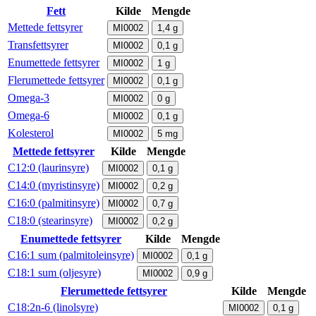
Fett
Kilde
Mengde
Mettede fettsyrer
MI0002
1,4
g
Transfettsyrer
MI0002
0,1
g
Enumettede fettsyrer
MI0002
1
g
Flerumettede fettsyrer
MI0002
0,1
g
Omega-3
MI0002
0
g
Omega-6
MI0002
0,1
g
Kolesterol
MI0002
5
mg
Mettede fettsyrer
Kilde
Mengde
C12:0 (laurinsyre)
MI0002
0,1
g
C14:0 (myristinsyre)
MI0002
0,2
g
C16:0 (palmitinsyre)
MI0002
0,7
g
C18:0 (stearinsyre)
MI0002
0,2
g
Enumettede fettsyrer
Kilde
Mengde
C16:1 sum (palmitoleinsyre)
MI0002
0,1
g
C18:1 sum (oljesyre)
MI0002
0,9
g
Flerumettede fettsyrer
Kilde
Mengde
C18:2n-6 (linolsyre)
MI0002
0,1
g