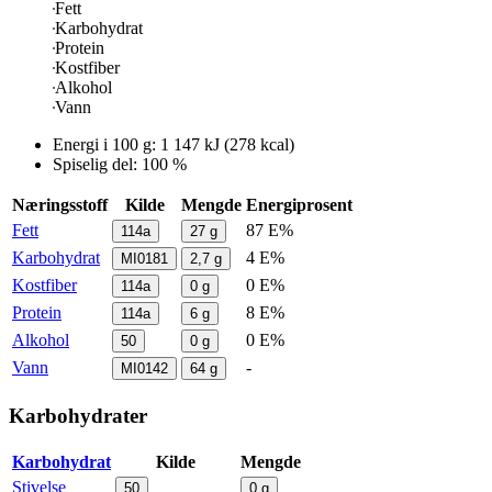
Fett
Karbohydrat
Protein
Kostfiber
Alkohol
Vann
Energi i
100 g
:
1 147
kJ
(
278
kcal)
Spiselig del: 100 %
Næringsstoff
Kilde
Mengde
Energiprosent
Fett
87 E%
114a
27
g
Karbohydrat
4 E%
MI0181
2,7
g
Kostfiber
0 E%
114a
0
g
Protein
8 E%
114a
6
g
Alkohol
0 E%
50
0
g
Vann
-
MI0142
64
g
Karbohydrater
Karbohydrat
Kilde
Mengde
Stivelse
50
0
g