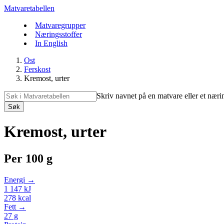
Matvaretabellen
Matvaregrupper
Næringsstoffer
In English
Ost
Ferskost
Kremost, urter
Skriv navnet på en matvare eller et næri
Søk
Kremost, urter
Per
100 g
Energi →
1 147
kJ
278
kcal
Fett →
27
g