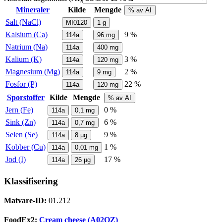
Mineraler
Kilde
Mengde
% av AI
Salt (NaCl)
MI0120
1
g
Kalsium (Ca)
9 %
114a
96
mg
Natrium (Na)
114a
400
mg
Kalium (K)
3 %
114a
120
mg
Magnesium (Mg)
2 %
114a
9
mg
Fosfor (P)
22 %
114a
120
mg
Sporstoffer
Kilde
Mengde
% av AI
Jern (Fe)
0 %
114a
0,1
mg
Sink (Zn)
6 %
114a
0,7
mg
Selen (Se)
9 %
114a
8
µg
Kobber (Cu)
1 %
114a
0,01
mg
Jod (I)
17 %
114a
26
µg
Klassifisering
Matvare-ID:
01.212
FoodEx2:
Cream cheese (A02QZ)