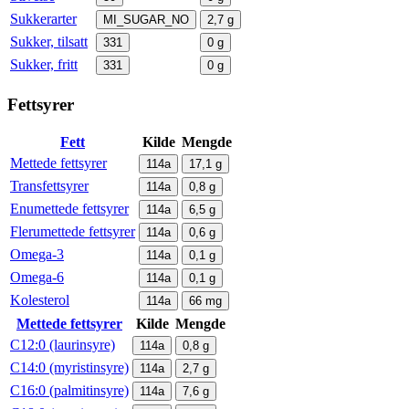
Sukkerarter
MI_SUGAR_NO
2,7
g
Sukker, tilsatt
331
0
g
Sukker, fritt
331
0
g
Fettsyrer
Fett
Kilde
Mengde
Mettede fettsyrer
114a
17,1
g
Transfettsyrer
114a
0,8
g
Enumettede fettsyrer
114a
6,5
g
Flerumettede fettsyrer
114a
0,6
g
Omega-3
114a
0,1
g
Omega-6
114a
0,1
g
Kolesterol
114a
66
mg
Mettede fettsyrer
Kilde
Mengde
C12:0 (laurinsyre)
114a
0,8
g
C14:0 (myristinsyre)
114a
2,7
g
C16:0 (palmitinsyre)
114a
7,6
g