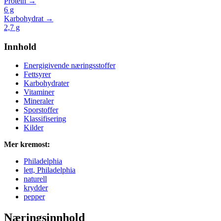
Protein →
6
g
Karbohydrat →
2,7
g
Innhold
Energigivende næringsstoffer
Fettsyrer
Karbohydrater
Vitaminer
Mineraler
Sporstoffer
Klassifisering
Kilder
Mer kremost:
Philadelphia
lett, Philadelphia
naturell
krydder
pepper
Næringsinnhold