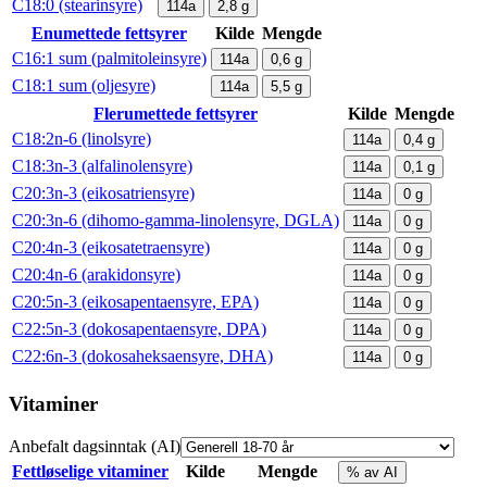
C18:0 (stearinsyre)
114a
2,8
g
Enumettede fettsyrer
Kilde
Mengde
C16:1 sum (palmitoleinsyre)
114a
0,6
g
C18:1 sum (oljesyre)
114a
5,5
g
Flerumettede fettsyrer
Kilde
Mengde
C18:2n-6 (linolsyre)
114a
0,4
g
C18:3n-3 (alfalinolensyre)
114a
0,1
g
C20:3n-3 (eikosatriensyre)
114a
0
g
C20:3n-6 (dihomo-gamma-linolensyre, DGLA)
114a
0
g
C20:4n-3 (eikosatetraensyre)
114a
0
g
C20:4n-6 (arakidonsyre)
114a
0
g
C20:5n-3 (eikosapentaensyre, EPA)
114a
0
g
C22:5n-3 (dokosapentaensyre, DPA)
114a
0
g
C22:6n-3 (dokosaheksaensyre, DHA)
114a
0
g
Vitaminer
Anbefalt dagsinntak (AI)
Fettløselige vitaminer
Kilde
Mengde
% av AI