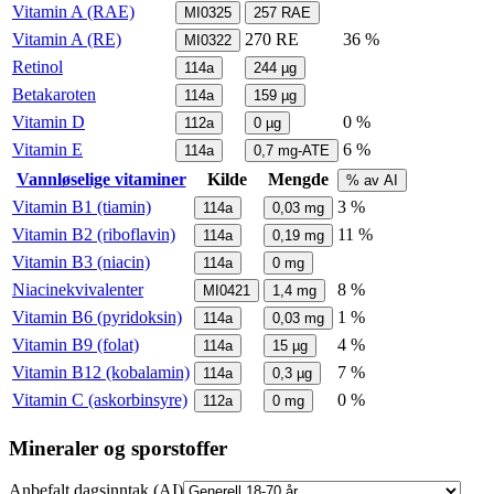
Vitamin A (RAE)
MI0325
257
RAE
Vitamin A (RE)
270
RE
36 %
MI0322
Retinol
114a
244
µg
Betakaroten
114a
159
µg
Vitamin D
0 %
112a
0
µg
Vitamin E
6 %
114a
0,7
mg-ATE
Vannløselige vitaminer
Kilde
Mengde
% av AI
Vitamin B1 (tiamin)
3 %
114a
0,03
mg
Vitamin B2 (riboflavin)
11 %
114a
0,19
mg
Vitamin B3 (niacin)
114a
0
mg
Niacinekvivalenter
8 %
MI0421
1,4
mg
Vitamin B6 (pyridoksin)
1 %
114a
0,03
mg
Vitamin B9 (folat)
4 %
114a
15
µg
Vitamin B12 (kobalamin)
7 %
114a
0,3
µg
Vitamin C (askorbinsyre)
0 %
112a
0
mg
Mineraler og sporstoffer
Anbefalt dagsinntak (AI)