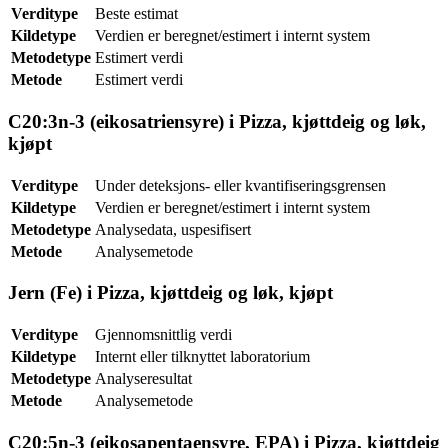
Verditype
Beste estimat
Kildetype
Verdien er beregnet/estimert i internt system
Metodetype
Estimert verdi
Metode
Estimert verdi
C20:3n-3 (eikosatriensyre) i Pizza, kjøttdeig og løk,
kjøpt
Verditype
Under deteksjons- eller kvantifiseringsgrensen
Kildetype
Verdien er beregnet/estimert i internt system
Metodetype
Analysedata, uspesifisert
Metode
Analysemetode
Jern (Fe) i Pizza, kjøttdeig og løk, kjøpt
Verditype
Gjennomsnittlig verdi
Kildetype
Internt eller tilknyttet laboratorium
Metodetype
Analyseresultat
Metode
Analysemetode
C20:5n-3 (eikosapentaensyre, EPA) i Pizza, kjøttdeig