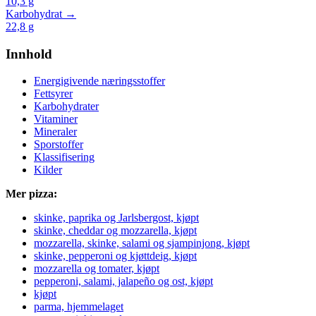
10,3
g
Karbohydrat →
22,8
g
Innhold
Energigivende næringsstoffer
Fettsyrer
Karbohydrater
Vitaminer
Mineraler
Sporstoffer
Klassifisering
Kilder
Mer pizza:
skinke, paprika og Jarlsbergost, kjøpt
skinke, cheddar og mozzarella, kjøpt
mozzarella, skinke, salami og sjampinjong, kjøpt
skinke, pepperoni og kjøttdeig, kjøpt
mozzarella og tomater, kjøpt
pepperoni, salami, jalapeño og ost, kjøpt
kjøpt
parma, hjemmelaget