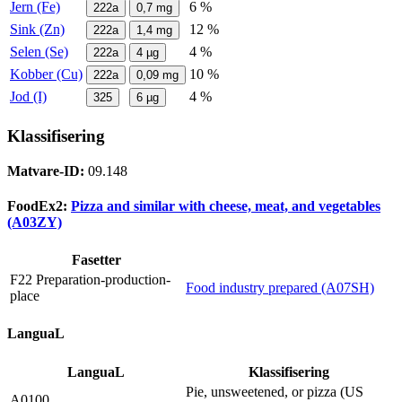
Jern (Fe)
6 %
222a
0,7
mg
Sink (Zn)
12 %
222a
1,4
mg
Selen (Se)
4 %
222a
4
µg
Kobber (Cu)
10 %
222a
0,09
mg
Jod (I)
4 %
325
6
µg
Klassifisering
Matvare-ID:
09.148
FoodEx2:
Pizza and similar with cheese, meat, and vegetables
(A03ZY)
Fasetter
F22 Preparation-production-
Food industry prepared (A07SH)
place
LanguaL
LanguaL
Klassifisering
Pie, unsweetened, or pizza (US
A0100