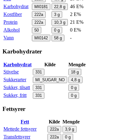
Karbohydrat
46 E%
MI0181
22,8
g
Kostfiber
2 E%
222a
3
g
Protein
21 E%
222a
10,3
g
Alkohol
0 E%
50
0
g
Vann
-
MI0142
58
g
Karbohydrater
Karbohydrat
Kilde
Mengde
Stivelse
331
18
g
Sukkerarter
MI_SUGAR_NO
4,8
g
Sukker, tilsatt
331
0
g
Sukker, fritt
331
0
g
Fettsyrer
Fett
Kilde
Mengde
Mettede fettsyrer
222a
3,9
g
Transfettsyrer
222a
0
g