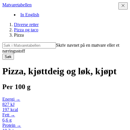
Matvaretabellen
In English
Diverse retter
Pizza og taco
Pizza
Skriv navnet på en matvare eller et
næringsstoff
Søk
Pizza, kjøttdeig og løk, kjøpt
Per
100 g
Energi →
827
kJ
197
kcal
Fett →
6,6
g
Protein →