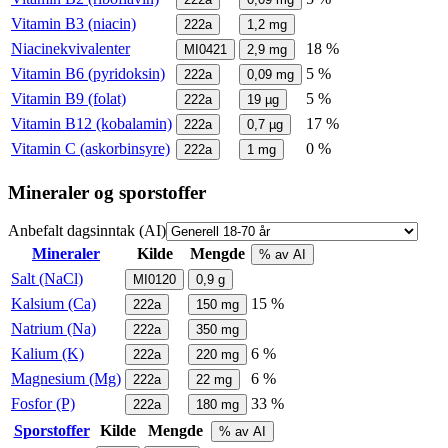
Vitamin B3 (niacin)
222a
1,2
mg
Niacinekvivalenter
18 %
MI0421
2,9
mg
Vitamin B6 (pyridoksin)
5 %
222a
0,09
mg
Vitamin B9 (folat)
5 %
222a
19
µg
Vitamin B12 (kobalamin)
17 %
222a
0,7
µg
Vitamin C (askorbinsyre)
0 %
222a
1
mg
Mineraler og sporstoffer
Anbefalt dagsinntak (AI)
Mineraler
Kilde
Mengde
% av AI
Salt (NaCl)
MI0120
0,9
g
Kalsium (Ca)
15 %
222a
150
mg
Natrium (Na)
222a
350
mg
Kalium (K)
6 %
222a
220
mg
Magnesium (Mg)
6 %
222a
22
mg
Fosfor (P)
33 %
222a
180
mg
Sporstoffer
Kilde
Mengde
% av AI