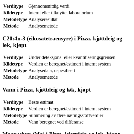
Verditype
Gjennomsnittlig verdi
Kildetype
Internt eller tilknyttet laboratorium
Metodetype
Analyseresultat
Metode
Analysemetode
C20:4n-3 (eikosatetraensyre) i Pizza, kjøttdeig og
løk, kjøpt
Verditype
Under deteksjons- eller kvantifiseringsgrensen
Kildetype
Verdien er beregnet/estimert i internt system
Metodetype
Analysedata, uspesifisert
Metode
Analysemetode
Vann i Pizza, kjøttdeig og løk, kjøpt
Verditype
Beste estimat
Kildetype
Verdien er beregnet/estimert i internt system
Metodetype
Summering av flere næringsstoffverdier
Metode
Vann beregnet ved differanse