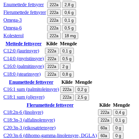
Enumettede fettsyrer
222a
2,8
g
Flerumettede fettsyrer
222a
0,6
g
Omega-3
222a
0,1
g
Omega-6
222a
0,5
g
Kolesterol
222a
18
mg
Mettede fettsyrer
Kilde
Mengde
C12:0 (laurinsyre)
222a
0,1
g
C14:0 (myristinsyre)
222a
0,5
g
C16:0 (palmitinsyre)
222a
2
g
C18:0 (stearinsyre)
222a
0,8
g
Enumettede fettsyrer
Kilde
Mengde
C16:1 sum (palmitoleinsyre)
222a
0,2
g
C18:1 sum (oljesyre)
222a
2,5
g
Flerumettede fettsyrer
Kilde
Mengde
C18:2n-6 (linolsyre)
222a
0,4
g
C18:3n-3 (alfalinolensyre)
222a
0,1
g
C20:3n-3 (eikosatriensyre)
60a
0
g
C20:3n-6 (dihomo-gamma-linolensyre, DGLA)
60a
0
g