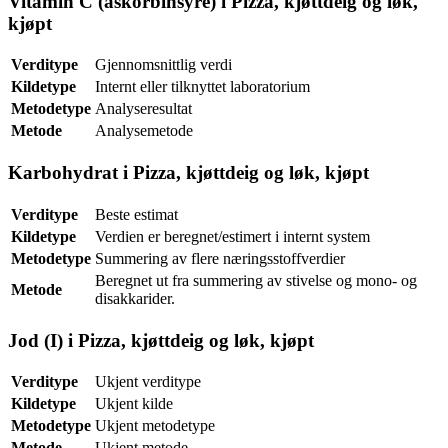
Vitamin C (askorbinsyre) i Pizza, kjøttdeig og løk,
kjøpt
Verditype
Gjennomsnittlig verdi
Kildetype
Internt eller tilknyttet laboratorium
Metodetype
Analyseresultat
Metode
Analysemetode
Karbohydrat i Pizza, kjøttdeig og løk, kjøpt
Verditype
Beste estimat
Kildetype
Verdien er beregnet/estimert i internt system
Metodetype
Summering av flere næringsstoffverdier
Beregnet ut fra summering av stivelse og mono- og
Metode
disakkarider.
Jod (I) i Pizza, kjøttdeig og løk, kjøpt
Verditype
Ukjent verditype
Kildetype
Ukjent kilde
Metodetype
Ukjent metodetype
Metode
Ukjent metode