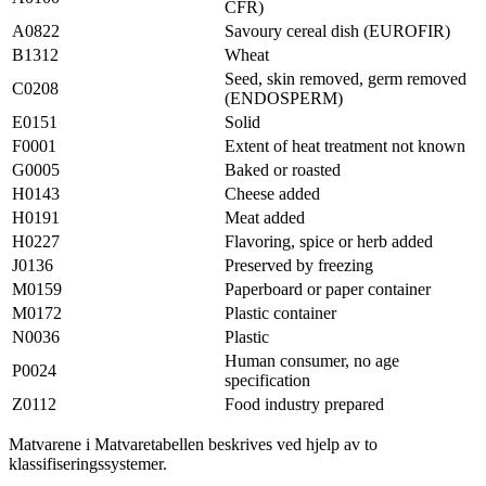
CFR)
A0822
Savoury cereal dish (EUROFIR)
B1312
Wheat
Seed, skin removed, germ removed
C0208
(ENDOSPERM)
E0151
Solid
F0001
Extent of heat treatment not known
G0005
Baked or roasted
H0143
Cheese added
H0191
Meat added
H0227
Flavoring, spice or herb added
J0136
Preserved by freezing
M0159
Paperboard or paper container
M0172
Plastic container
N0036
Plastic
Human consumer, no age
P0024
specification
Z0112
Food industry prepared
Matvarene i Matvaretabellen beskrives ved hjelp av to
klassifiseringssystemer.