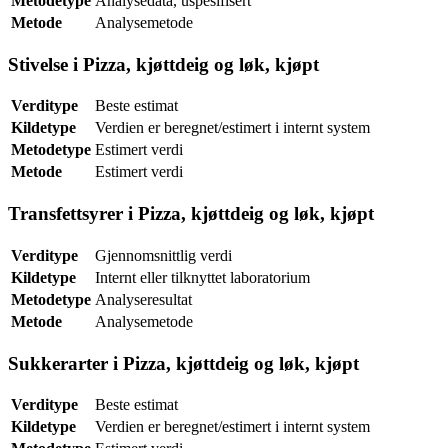
Metodetype
Analysedata, uspesifisert
Metode
Analysemetode
Stivelse i Pizza, kjøttdeig og løk, kjøpt
Verditype
Beste estimat
Kildetype
Verdien er beregnet/estimert i internt system
Metodetype
Estimert verdi
Metode
Estimert verdi
Transfettsyrer i Pizza, kjøttdeig og løk, kjøpt
Verditype
Gjennomsnittlig verdi
Kildetype
Internt eller tilknyttet laboratorium
Metodetype
Analyseresultat
Metode
Analysemetode
Sukkerarter i Pizza, kjøttdeig og løk, kjøpt
Verditype
Beste estimat
Kildetype
Verdien er beregnet/estimert i internt system