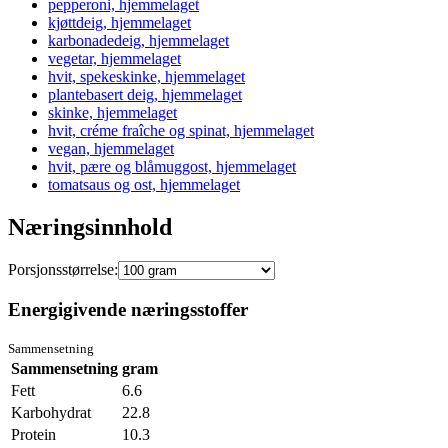
pepperoni, hjemmelaget
kjøttdeig, hjemmelaget
karbonadedeig, hjemmelaget
vegetar, hjemmelaget
hvit, spekeskinke, hjemmelaget
plantebasert deig, hjemmelaget
skinke, hjemmelaget
hvit, créme fraîche og spinat, hjemmelaget
vegan, hjemmelaget
hvit, pære og blåmuggost, hjemmelaget
tomatsaus og ost, hjemmelaget
Næringsinnhold
Porsjonsstørrelse:
Energigivende næringsstoffer
Sammensetning
Sammensetning
gram
Fett
6.6
Karbohydrat
22.8
Protein
10.3