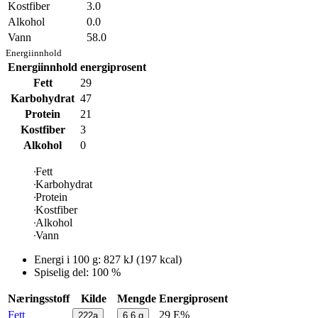
Kostfiber
3.0
Alkohol
0.0
Vann
58.0
Energiinnhold
Energiinnhold
energiprosent
Fett
29
Karbohydrat
47
Protein
21
Kostfiber
3
Alkohol
0
Fett
Karbohydrat
Protein
Kostfiber
Alkohol
Vann
Energi i
100 g
:
827
kJ
(
197
kcal)
Spiselig del: 100 %
Næringsstoff
Kilde
Mengde
Energiprosent
Fett
29 E%
222a
6,6
g