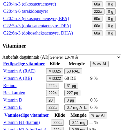
C20:4n-3 (eikosatetraensyre)
60a
0
g
C20:4n-6 (arakidonsyre)
222a
0
g
C20:5n-3 (eikosapentaensyre, EPA)
60a
0
g
C22:5n-3 (dokosapentaensyre, DPA)
60a
0
g
C22:6n-3 (dokosaheksaensyre, DHA)
60a
0
g
Vitaminer
Anbefalt dagsinntak (AI)
Fettløselige vitaminer
Kilde
Mengde
% av AI
Vitamin A (RAE)
MI0325
50
RAE
Vitamin A (RE)
68
RE
9 %
MI0322
Retinol
222a
31
µg
Betakaroten
222a
227
µg
Vitamin D
0 %
20
0
µg
Vitamin E
6 %
222a
0,7
mg-ATE
Vannløselige vitaminer
Kilde
Mengde
% av AI
Vitamin B1 (tiamin)
11 %
222a
0,11
mg
Vitamin B2 (riboflavin)
5 %
222a
0,09
mg