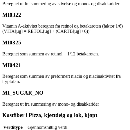
Beregnet ut fra summering av stivelse og mono- og disakkarider.
MI0322
Vitamin A-aktivitet beregnet fra retinol og betakaroten (faktor 1/6)
(VITA[µg] = RETOL[µg] + (CARTB[µg] / 6))
MI0325
Beregnet som summen av retinol + 1/12 betakaroten.
MI0421
Beregnet som summen av preformert niacin og niacinaktivitet fra
tryptofan.
MI_SUGAR_NO
Beregnet ut fra summering av mono- og disakkarider
Kostfiber i Pizza, kjøttdeig og løk, kjøpt
Verditype
Gjennomsnittlig verdi