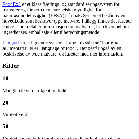
FoodEx2
er et klassifiserings- og standardiseringssystem for
matvarer og fôr som den europeiske myndighet for
næringsmiddeltrygghet (EFSA) står bak. Systemet består av en
hovedkode som beskriver type matvare. I tillegg finnes det fasetter
som gir mer detaljert informasjon om matvaren, for eksempel om
ingredienser, emballasje eller tilberedningsmetode.
LanguaL
er et lignende system . LanguaL står for “
Langua
aL
imentaria” eller “language of food”. Det består også av en
beskrivelse av type matvare, og fasetter med mer informasjon.
Kilder
10
Manglende verdi, ukjent innhold.
20
Vurdert verdi.
50
Vurdert som naturlig forekommende nullverdi, ikke analysert.