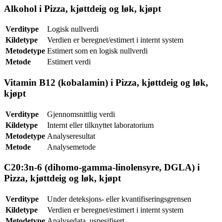
Alkohol i Pizza, kjøttdeig og løk, kjøpt
Verditype
Logisk nullverdi
Kildetype
Verdien er beregnet/estimert i internt system
Metodetype
Estimert som en logisk nullverdi
Metode
Estimert verdi
Vitamin B12 (kobalamin) i Pizza, kjøttdeig og løk,
kjøpt
Verditype
Gjennomsnittlig verdi
Kildetype
Internt eller tilknyttet laboratorium
Metodetype
Analyseresultat
Metode
Analysemetode
C20:3n-6 (dihomo-gamma-linolensyre, DGLA) i
Pizza, kjøttdeig og løk, kjøpt
Verditype
Under deteksjons- eller kvantifiseringsgrensen
Kildetype
Verdien er beregnet/estimert i internt system
Metodetype
Analysedata, uspesifisert