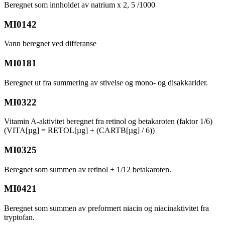
Beregnet som innholdet av natrium x 2, 5 /1000
MI0142
Vann beregnet ved differanse
MI0181
Beregnet ut fra summering av stivelse og mono- og disakkarider.
MI0322
Vitamin A-aktivitet beregnet fra retinol og betakaroten (faktor 1/6)
(VITA[µg] = RETOL[µg] + (CARTB[µg] / 6))
MI0325
Beregnet som summen av retinol + 1/12 betakaroten.
MI0421
Beregnet som summen av preformert niacin og niacinaktivitet fra
tryptofan.