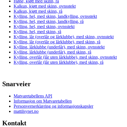
Høne, kjøtt med skinn, rå
Kalkun, kjøtt med skinn, ovnsstekt
Kalkun, kjøtt med skinn, rå
Kylling, hel, med skinn, landkylling, ovnsstekt
Kylling, hel, med skinn, landkylling, rå
Kylling, hel, med skinn, ovnsstekt
Kylling, hel, med skinn, rå
Kylling, lår (overlår og lårklubbe), med skinn, ovnsstekt
Kylling, lår (overlår og lårklubbe), med skinn, rå
Kylling, lårklubbe (underlår), med skinn, ovnsstekt
Kylling, lårklubbe (underlår), med skinn, rå
Kylling, overlår (lår uten lårklubbe), med skinn, ovnsstekt
Kylling, overlår (lår uten lårklubbe), med skinn, rå
Snarveier
Matvaretabellens API
Informasjon om Matvaretabellen
Personvernerklæring og informasjonskapsler
mattilsynet.no
Kontakt