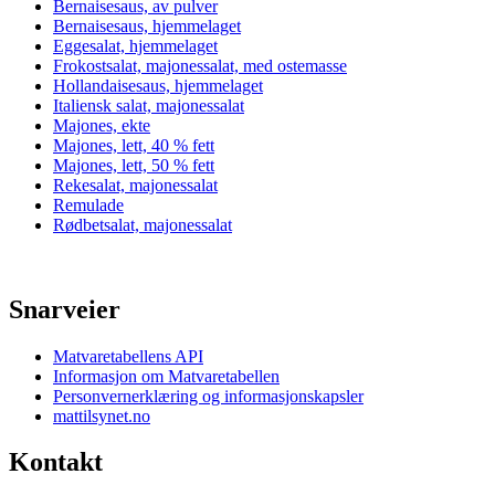
Bernaisesaus, av pulver
Bernaisesaus, hjemmelaget
Eggesalat, hjemmelaget
Frokostsalat, majonessalat, med ostemasse
Hollandaisesaus, hjemmelaget
Italiensk salat, majonessalat
Majones, ekte
Majones, lett, 40 % fett
Majones, lett, 50 % fett
Rekesalat, majonessalat
Remulade
Rødbetsalat, majonessalat
Snarveier
Matvaretabellens API
Informasjon om Matvaretabellen
Personvernerklæring og informasjonskapsler
mattilsynet.no
Kontakt