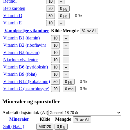
Retinol
10
–
Betakaroten
20
0
µg
Vitamin D
0 %
50
0
µg
Vitamin E
10
–
Vannløselige vitaminer
Kilde
Mengde
% av AI
Vitamin B1 (tiamin)
10
–
Vitamin B2 (riboflavin)
10
–
Vitamin B3 (niacin)
10
–
Niacinekvivalenter
10
–
Vitamin B6 (pyridoksin)
10
–
Vitamin B9 (folat)
10
–
Vitamin B12 (kobalamin)
0 %
50
0
µg
Vitamin C (askorbinsyre)
0 %
20
0
mg
Mineraler og sporstoffer
Anbefalt dagsinntak (AI)
Mineraler
Kilde
Mengde
% av AI
Salt (NaCl)
MI0120
0,9
g