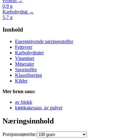
Protein →
0,9
g
Karbohydrat →
5,7
g
Innhold
Energigivende næringsstoffer
Fettsyrer
Karbohydrater
Vitaminer
Mineraler
Sporstoffer
Klassifisering
Kilder
Mer brun saus:
av blokk
kjøttkakesaus, av pulver
Næringsinnhold
Porsjonsstørrelse: