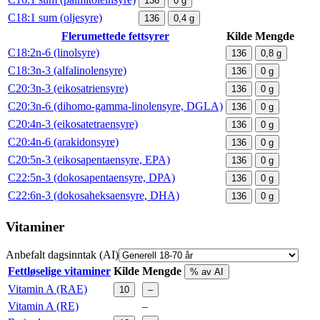
136
0
g
C18:1 sum (oljesyre)
136
0,4
g
Flerumettede fettsyrer
Kilde
Mengde
C18:2n-6 (linolsyre)
136
0,8
g
C18:3n-3 (alfalinolensyre)
136
0
g
C20:3n-3 (eikosatriensyre)
136
0
g
C20:3n-6 (dihomo-gamma-linolensyre, DGLA)
136
0
g
C20:4n-3 (eikosatetraensyre)
136
0
g
C20:4n-6 (arakidonsyre)
136
0
g
C20:5n-3 (eikosapentaensyre, EPA)
136
0
g
C22:5n-3 (dokosapentaensyre, DPA)
136
0
g
C22:6n-3 (dokosaheksaensyre, DHA)
136
0
g
Vitaminer
Anbefalt dagsinntak (AI)
Fettløselige vitaminer
Kilde
Mengde
% av AI
Vitamin A (RAE)
10
–
Vitamin A (RE)
–