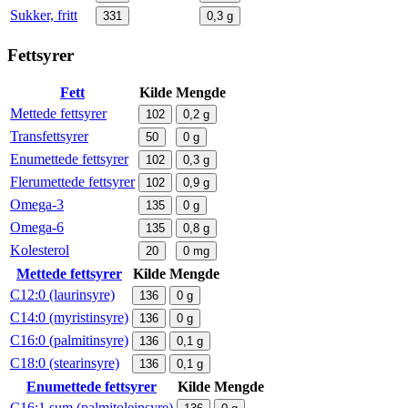
Sukker, fritt
331
0,3
g
Fettsyrer
Fett
Kilde
Mengde
Mettede fettsyrer
102
0,2
g
Transfettsyrer
50
0
g
Enumettede fettsyrer
102
0,3
g
Flerumettede fettsyrer
102
0,9
g
Omega-3
135
0
g
Omega-6
135
0,8
g
Kolesterol
20
0
mg
Mettede fettsyrer
Kilde
Mengde
C12:0 (laurinsyre)
136
0
g
C14:0 (myristinsyre)
136
0
g
C16:0 (palmitinsyre)
136
0,1
g
C18:0 (stearinsyre)
136
0,1
g
Enumettede fettsyrer
Kilde
Mengde
C16:1 sum (palmitoleinsyre)