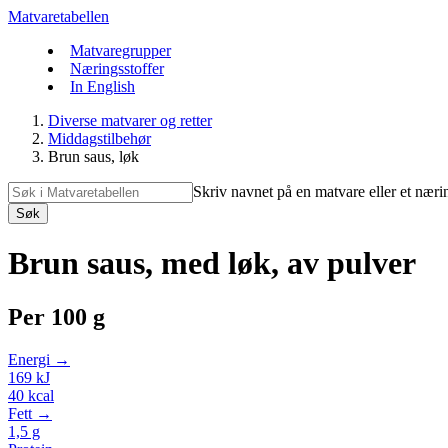
Matvaretabellen
Matvaregrupper
Næringsstoffer
In English
Diverse matvarer og retter
Middagstilbehør
Brun saus, løk
Skriv navnet på en matvare eller et næri
Søk
Brun saus, med løk, av pulver
Per
100 g
Energi →
169
kJ
40
kcal
Fett →
1,5
g