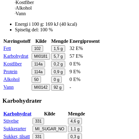
Kostfiber
Alkohol
Vann
Energi i
100 g
:
169
kJ
(
40
kcal)
Spiselig del: 100 %
Næringsstoff
Kilde
Mengde
Energiprosent
Fett
32 E%
102
1,5
g
Karbohydrat
57 E%
MI0181
5,7
g
Kostfiber
0 E%
114a
0,2
g
Protein
9 E%
114a
0,9
g
Alkohol
0 E%
50
0
g
Vann
-
MI0142
92
g
Karbohydrater
Karbohydrat
Kilde
Mengde
Stivelse
331
4,6
g
Sukkerarter
MI_SUGAR_NO
1,1
g
Sukker, tilsatt
331
0,3
g