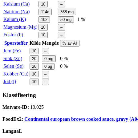
Kalsium (Ca)
10
–
Natrium (Na)
114a
368
mg
Kalium (K)
1 %
102
50
mg
Magnesium (Mg)
10
–
Fosfor (P)
10
–
Sporstoffer
Kilde
Mengde
% av AI
Jern (Fe)
10
–
Sink (Zn)
0 %
20
0
mg
Selen (Se)
0 %
20
0
µg
Kobber (Cu)
10
–
Jod (I)
10
–
Klassifisering
Matvare-ID:
10.025
FoodEx2:
Continental european brown cooked sauce, gravy (A0
LanguaL