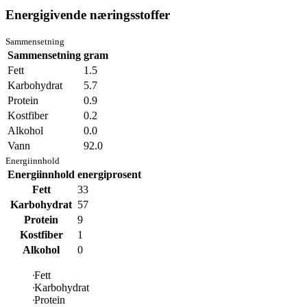
Energigivende næringsstoffer
Sammensetning
Sammensetning
gram
Fett
1.5
Karbohydrat
5.7
Protein
0.9
Kostfiber
0.2
Alkohol
0.0
Vann
92.0
Energiinnhold
Energiinnhold
energiprosent
Fett
33
Karbohydrat
57
Protein
9
Kostfiber
1
Alkohol
0
Fett
Karbohydrat
Protein